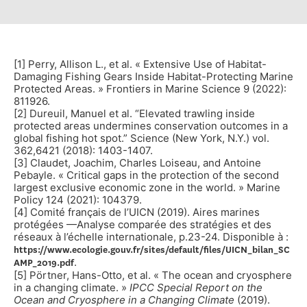
[1] Perry, Allison L., et al. « Extensive Use of Habitat-
Damaging Fishing Gears Inside Habitat-Protecting Marine
Protected Areas. » Frontiers in Marine Science 9 (2022):
811926.
[2] Dureuil, Manuel et al. “Elevated trawling inside
protected areas undermines conservation outcomes in a
global fishing hot spot.” Science (New York, N.Y.) vol.
362,6421 (2018): 1403-1407.
[3] Claudet, Joachim, Charles Loiseau, and Antoine
Pebayle. « Critical gaps in the protection of the second
largest exclusive economic zone in the world. » Marine
Policy 124 (2021): 104379.
[4] Comité français de l’UICN (2019). Aires marines
protégées —Analyse comparée des stratégies et des
réseaux à l’échelle internationale, p.23-24. Disponible à :
https://www.ecologie.gouv.fr/sites/default/files/UICN_bilan_SC
.
AMP_2019.pdf
[5] Pörtner, Hans-Otto, et al. « The ocean and cryosphere
in a changing climate. »
IPCC Special Report on the
Ocean and Cryosphere in a Changing Climate
(2019).